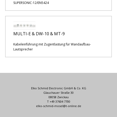
SUPERSONIC-12/EN5424
MULTI-E & DW-10 & MT-9
Kabeleinführung mit Zugentlastung für Wandaufbau-
Lautsprecher
Elko Schmid Electronic GmbH & Co. KG
Glauchauer Straße 30
08058 Zwickau
T +49 37604 7700
elko-schmid-mosel@t-online.de