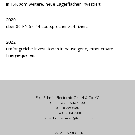
in 1.400qm weitere, neue Lagerflächen investiert.
2020
über 80 EN 54-24 Lautsprecher zertifiziert.
2022
umfangreiche Investitionen in hauseigene, erneuerbare
Energiequellen.
Elko Schmid Electronic GmbH & Co. KG
Glauchauer Straße 30
08058 Zwickau
T +49 37604 7700
elko-schmid-mosel@t-online.de
ELA LAUTSPRECHER